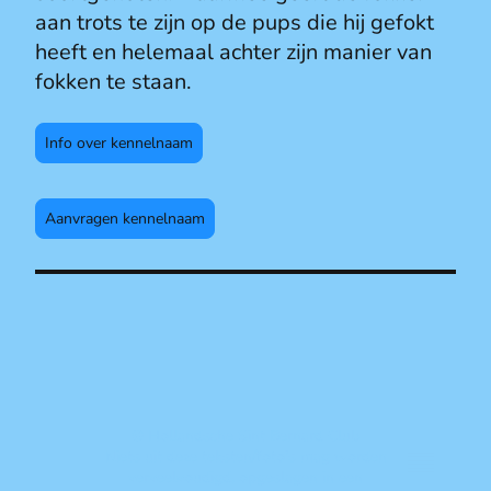
aan trots te zijn op de pups die hij gefokt
heeft en helemaal achter zijn manier van
fokken te staan.
Info over kennelnaam
Aanvragen kennelnaam
© Hollandsche Sint Bernard Club
Niets uit deze teksten/foto's mag worden
verveelvoudigd, opgeslagen in een