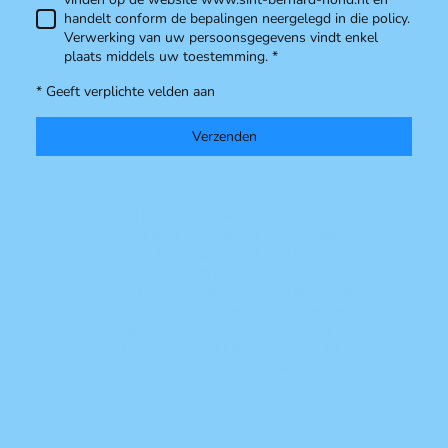
handelt conform de bepalingen neergelegd in die policy.
Verwerking van uw persoonsgegevens vindt enkel
plaats middels uw toestemming.
*
* Geeft verplichte velden aan
Verzenden
© Hollandsche Sint Bernard Club
Niets uit deze teksten/foto's mag worden
verveelvoudigd, opgeslagen in een
geautomatiseerd gegevensbestand, of
openbaar gemaakt, in enige vorm of op enige
wijze op welke manier dan ook, zonder
voorafgaande schriftelijke toestemming van
de Hollandsche Sint Bernard Club. Alle
rechten voorbehouden.