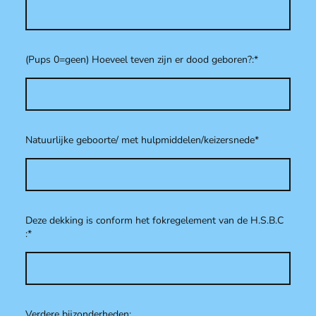
(Pups 0=geen) Hoeveel teven zijn er dood geboren?:
*
Natuurlijke geboorte/ met hulpmiddelen/keizersnede
*
Deze dekking is conform het fokregelement van de H.S.B.C
:
*
Verdere bijzonderheden: