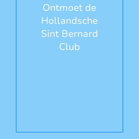
Ontmoet de
Hollandsche
Sint Bernard
Club
Opgericht 14 februari
1926
Ingeschreven in de Kamer
van Koophandel te
Amsterdam
Nr. 40531129 op 4 januari
1979