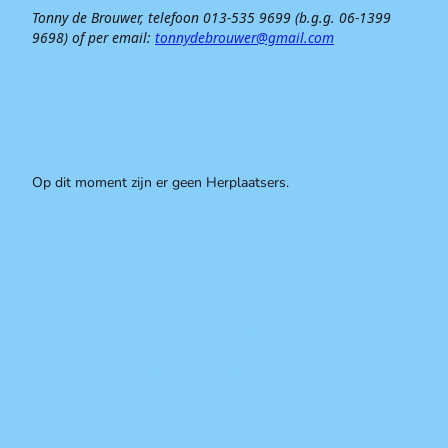
Tonny de Brouwer, telefoon 013-535 9699 (b.g.g. 06-1399
9698) of per email:
tonnydebrouwer@gmail.com
Op dit moment zijn er geen Herplaatsers.
© Hollandsche Sint Bernard Club
Niets uit deze teksten/foto's mag worden
verveelvoudigd, opgeslagen in een
geautomatiseerd gegevensbestand, of
openbaar gemaakt, in enige vorm of op enige
wijze op welke manier dan ook, zonder
voorafgaande schriftelijke toestemming van