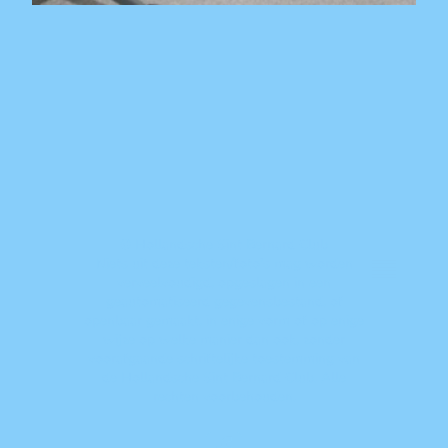
© Hollandsche Sint Bernard Club
Niets uit deze teksten/foto's mag worden
verveelvoudigd, opgeslagen in een
geautomatiseerd gegevensbestand, of
openbaar gemaakt, in enige vorm of op enige
wijze op welke manier dan ook, zonder
voorafgaande schriftelijke toestemming van
de Hollandsche Sint Bernard Club. Alle
rechten voorbehouden.