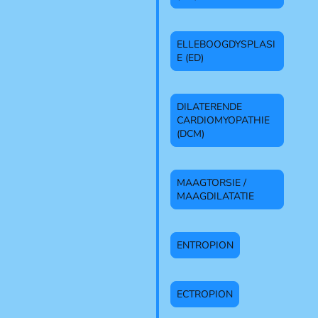
ELLEBOOGDYSPLASI
E (ED)
DILATERENDE
CARDIOMYOPATHIE
(DCM)
MAAGTORSIE /
MAAGDILATATIE
ENTROPION
ECTROPION