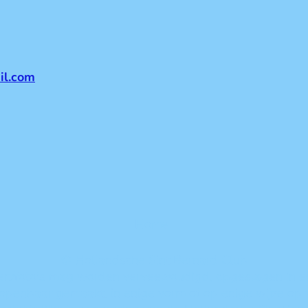
il.com
Home
© Hollandsche Sint Bernard Club
sten/foto's mag worden verveelvoudigd, opgeslagen in 
openbaar gemaakt, in enige vorm of op enige wijze op 