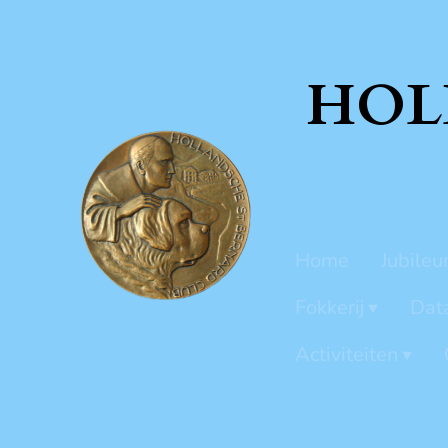
HOL
Home
Jubileu
Fokkerij
Dat
Activiteiten