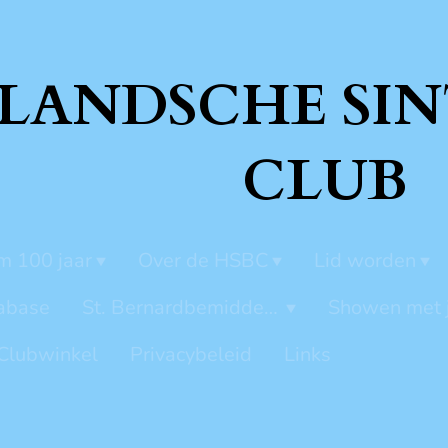
LANDSCHE SIN
CLUB
m 100 jaar
Over de HSBC
Lid worden
abase
St. Bernardbemiddeling
Showen met 
Clubwinkel
Privacybeleid
Links