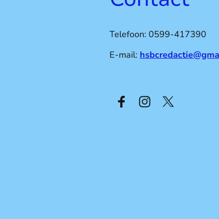
Telefoon:
0599-417390
E-mail:
hsbcredactie@gma
Niets uit deze tek
gegevensbestand, of 