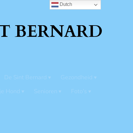
Dutch
T BERNARD
De Sint Bernard
Gezondheid
je Hond
Senioren
Foto's