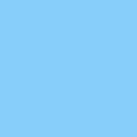
© Hollandsche Sint Bernard Club
Niets uit deze teksten/foto's mag worden
verveelvoudigd, opgeslagen in een
geautomatiseerd gegevensbestand, of
openbaar gemaakt, in enige vorm of op enige
wijze op welke manier dan ook, zonder
voorafgaande schriftelijke toestemming van
de Hollandsche Sint Bernard Club. Alle
rechten voorbehouden.