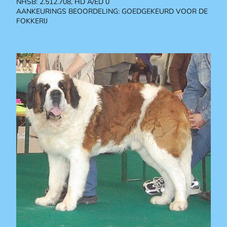
N
HSB: 2.512.708, HD A/ED 0
AANKEURINGS BEOORDELING: GOEDGEKEURD VOOR DE
FOKKERIJ