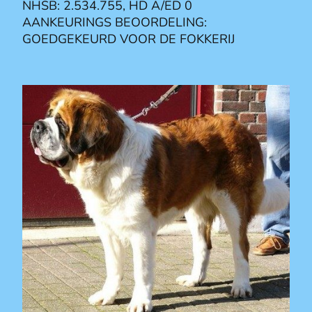
NHSB: 2.534.755, HD A/ED 0
AANKEURINGS BEOORDELING:
GOEDGEKEURD VOOR DE FOKKERIJ