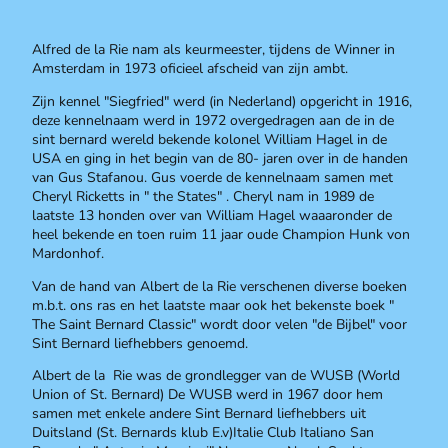
Alfred de la Rie nam als keurmeester, tijdens de Winner in
Amsterdam in 1973 oficieel afscheid van zijn ambt.
Zijn kennel "Siegfried" werd (in Nederland) opgericht in 1916,
deze kennelnaam werd in 1972 overgedragen aan de in de
sint bernard wereld bekende kolonel William Hagel in de
USA en ging in het begin van de 80- jaren over in de handen
van Gus Stafanou. Gus voerde de kennelnaam samen met
Cheryl Ricketts in " the States" . Cheryl nam in 1989 de
laatste 13 honden over van William Hagel waaaronder de
heel bekende en toen ruim 11 jaar oude Champion Hunk von
Mardonhof.
Van de hand van Albert de la Rie verschenen diverse boeken
m.b.t. ons ras en het laatste maar ook het bekenste boek "
The Saint Bernard Classic" wordt door velen "de Bijbel" voor
Sint Bernard liefhebbers genoemd.
Albert de la Rie was de grondlegger van de WUSB (World
Union of St. Bernard) De WUSB werd in 1967 door hem
samen met enkele andere Sint Bernard liefhebbers uit
Duitsland (St. Bernards klub E.v)Italie Club Italiano San