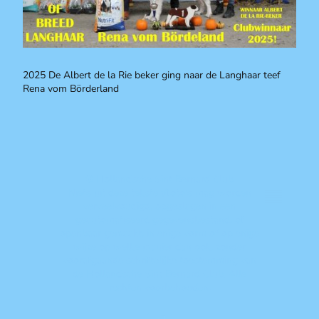
2025 De Albert de la Rie beker ging naar de Langhaar teef
Rena vom Börderland
© Hollandsche Sint Bernard Club
Niets uit deze teksten/foto's mag worden
verveelvoudigd, opgeslagen in een
geautomatiseerd gegevensbestand, of
openbaar gemaakt, in enige vorm of op enige
wijze op welke manier dan ook, zonder
voorafgaande schriftelijke toestemming van
de Hollandsche Sint Bernard Club. Alle
rechten voorbehouden.