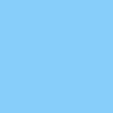
© Hollandsche Sint Bernard Club
Niets uit deze teksten/foto's mag worden
verveelvoudigd, opgeslagen in een
geautomatiseerd gegevensbestand, of
openbaar gemaakt, in enige vorm of op enige
wijze op welke manier dan ook, zonder
voorafgaande schriftelijke toestemming van
de Hollandsche Sint Bernard Club. Alle
rechten voorbehouden.