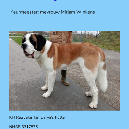
Keurmeester: mevrouw Mirjam Winkens
KH Reu Jafar fan Darya’s hutte,
NHSB
3317876