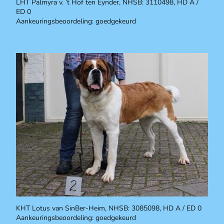
LHT Palmyra v. ’t Hof ten Eynder, NHSB: 3110498, HD A /
ED 0
Aankeuringsbeoordeling: goedgekeurd
KHT Lotus van SinBer-Heim, NHSB: 3085098, HD A / ED 0
Aankeuringsbeoordeling: goedgekeurd