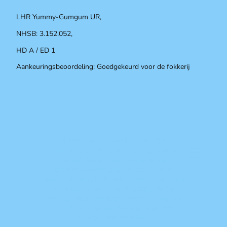
LHR Yummy-Gumgum UR,
NHSB: 3.152.052,
HD A / ED 1
Aankeuringsbeoordeling: Goedgekeurd voor de fokkerij
© Hollandsche Sint Bernard Club
Niets uit deze teksten/foto's mag worden
verveelvoudigd, opgeslagen in een
geautomatiseerd gegevensbestand, of
openbaar gemaakt, in enige vorm of op enige
wijze op welke manier dan ook, zonder
voorafgaande schriftelijke toestemming van
de Hollandsche Sint Bernard Club. Alle
rechten voorbehouden.