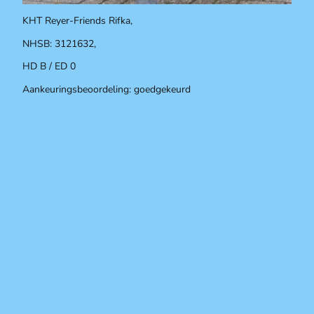
KHT Reyer-Friends Rifka,
NHSB: 3121632,
HD B / ED 0
Aankeuringsbeoordeling: goedgekeurd
© Hollandsche Sint Bernard Club
Niets uit deze teksten/foto's mag worden
verveelvoudigd, opgeslagen in een
geautomatiseerd gegevensbestand, of
openbaar gemaakt, in enige vorm of op enige
wijze op welke manier dan ook, zonder
voorafgaande schriftelijke toestemming van
de Hollandsche Sint Bernard Club. Alle
rechten voorbehouden.