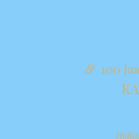
🎉
100 Ja
KA
Holla