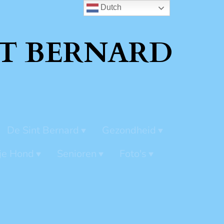
Dutch
T BERNARD
De Sint Bernard
Gezondheid
je Hond
Senioren
Foto's