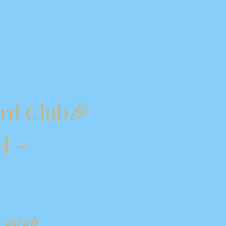
🎉
ard Club
H –
6–2026