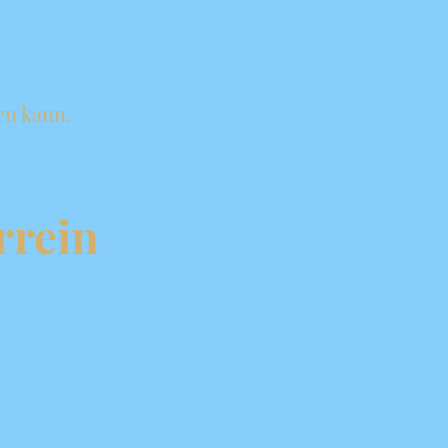
en kann.
rrein