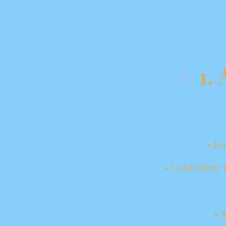
1.
⭐
• Ko
• Controleer 
• 