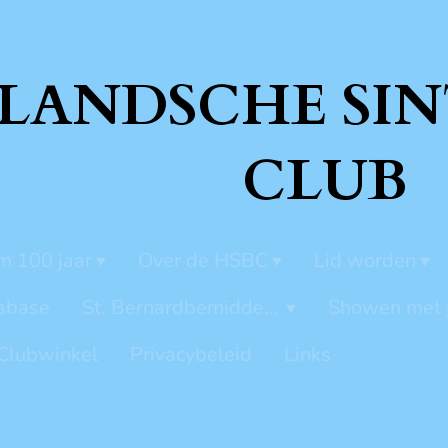
LANDSCHE SIN
CLUB
m 100 jaar
Over de HSBC
Lid worden
abase
St. Bernardbemiddeling
Showen met 
Clubwinkel
Privacybeleid
Links