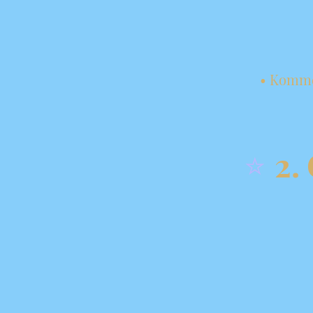
• Komme
2.
⭐