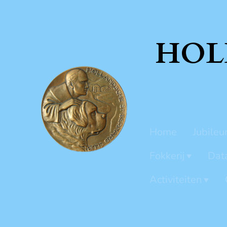
HOL
Home
Jubileu
Fokkerij
Dat
Activiteiten