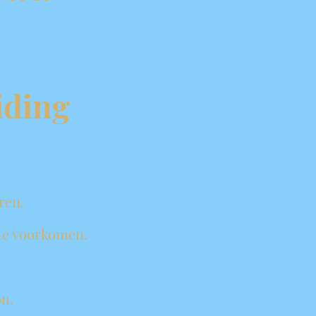
iding
eren.
 te voorkomen.
on.