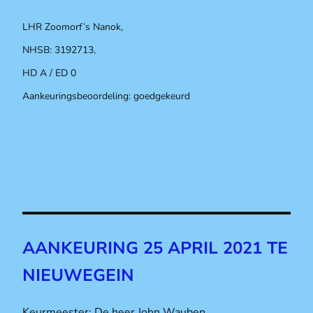
LHR Zoomorf’s Nanok,
NHSB: 3192713,
HD A / ED 0
Aankeuringsbeoordeling: goedgekeurd
AANKEURING 25 APRIL 2021 TE
NIEUWEGEIN
Keurmeester: De heer John Wauben