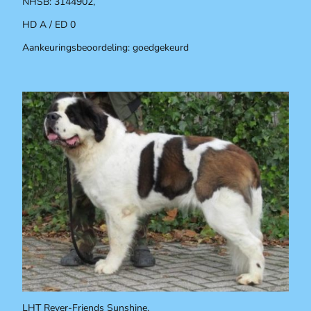
NHSB: 3144902,
HD A / ED 0
Aankeuringsbeoordeling: goedgekeurd
LHT Reyer-Friends Sunshine,