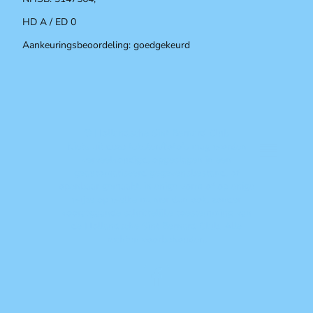
HD A / ED 0
Aankeuringsbeoordeling: goedgekeurd
© Hollandsche Sint Bernard Club
Niets uit deze teksten/foto's mag worden
verveelvoudigd, opgeslagen in een
geautomatiseerd gegevensbestand, of
openbaar gemaakt, in enige vorm of op enige
wijze op welke manier dan ook, zonder
voorafgaande schriftelijke toestemming van
de Hollandsche Sint Bernard Club. Alle
rechten voorbehouden.