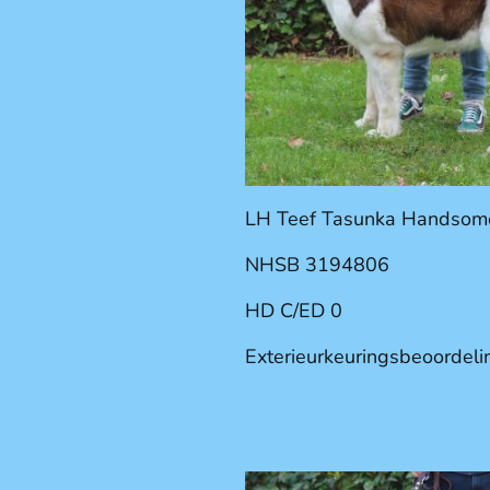
LH Teef Tasunka Handsome
NHSB 3194806
HD C/ED 0
Exterieurkeuringsbeoordeli