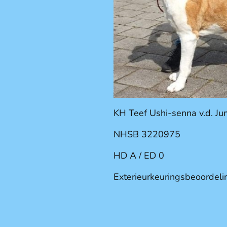
KH Teef Ushi-senna v.d. J
NHSB
3220975
HD A / ED 0
Exterieurkeuringsbeoordeli