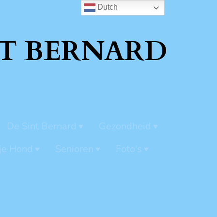
Dutch
T BERNARD
De Sint Bernard
Gezondheid
je Hond
Senioren
Foto's