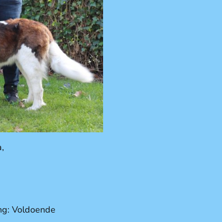
a,
ng: Voldoende