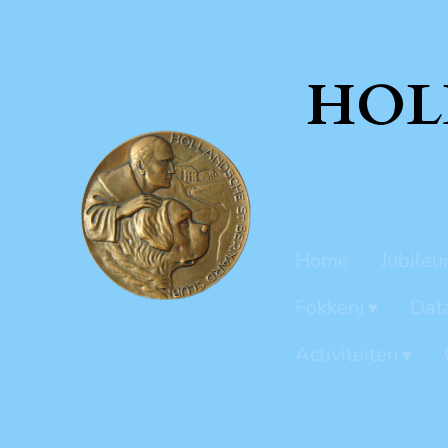
HOL
Home
Jubileu
Fokkerij
Dat
Activiteiten