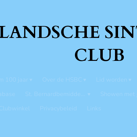
LANDSCHE SIN
CLUB
m 100 jaar
Over de HSBC
Lid worden
abase
St. Bernardbemiddeling
Showen met 
Clubwinkel
Privacybeleid
Links