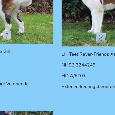
 Girl,
LH Teef Reyer-Friends X
NHSB 3244249
HD A/ED 0
ng: Voldoende
Exterieurkeuringsbeoorde